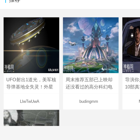
UFO射出1道光，美军核
周末推荐五部已上映却
导演你
导弹基地全失灵！外星
还没看过的高分科幻电
10部
LlwTwUwA
budingmm