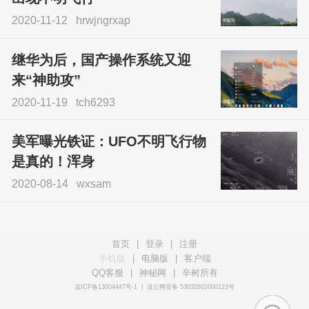
2020-11-12
hrwjngrxap
继华为后，国产操作系统又迎
来“神助攻”
2020-11-19
tch6293
美军曝光铁证：UFO不明飞行物
是真的！浑身
2020-08-14
wxsam
首页
|
登录
|
注册
手机版
|
电脑版
|
客户端
QQ客服
|
神秘网
|
辛树所有
滇ICP备13004447号-1
|
滇公网安备 53032802000123号