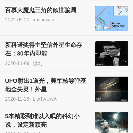
百慕大魔鬼三角的倾世骗局
2022-05-20
xpshowcn
尝试了各种见鬼方法却
不灵验？这就是原因！
新科诺奖得主坚信外星生命存
sskfn
在：30年内即能
2020-11-09
悦刈
UFO射出1道光，美军核导弹基
地全失灵！外星
2020-11-16
LlwTwUwA
5本精彩到难以入眠的科幻小
说，设定新颖亮