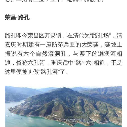
荣昌·路孔
路孔即今荣昌区万灵镇。在清代为“路孔场”，清
嘉庆时期建有一座防范兵匪的大荣寨，寨坡上
据说有六个自然溶洞孔，与寨下的濑溪河相
通，俗称六孔河，重庆话中“路”“六”相近，于是
这里便被叫做“路孔河”了。