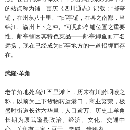
的站点称为铺。嘉庆《四川通志》记载：“邮亭
铺，在州东八十里。”“邮亭铺，在县之南鄙，当
锦江、渝州上下之冲。”可见邮亭铺位置之重要
性。邮亭铺因其特色菜品——邮亭鲫鱼而声名
远扬，现在已经成为邮亭地方的一道招牌而存
在。
武隆·羊角
老羊角地处乌江五里滩上，历来有川黔咽喉之
称，以前为上下货物转运港口，商业繁荣，极
盛时街道长达六华里，人口逾万。历史上羊角
长期为原武隆县政治、经济、文化、交通中
心。羊角有三宝：豆干、老醋、猪腰枣。