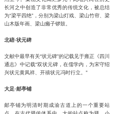
长河之中创造了非常优秀的传统文化，被总结
为“梁平四绝”，分别为梁山灯戏、梁山竹帘、梁
山木版年画、梁山癞子锣鼓。
北碚·状元碑
文献中最早有关“状元碑”的记载见于雍正《四川
通志》中记载“双状元碑，在儒学内，为宋守绍
兴状元黄凤祥、开禧状元冯时行立。”
大足·邮亭铺
邮亭铺为明清时期成渝古道上的一个重要站
点。在
古代
驿传体系中，大的站点称为驿，小