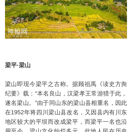
梁平·梁山
梁山即现今梁平之古称。据顾祖禹《读史方舆
纪要》载：“本名良山，汉梁孝王常游猎于此，
遂名梁山。”由于同山东的梁山县相重名，因此
在1952年将四川梁山县改名，又因县内有川东
地区较大的平坝而改成梁平，而梁平一名也沿
用至今。梁山文化灿烂多元，此地人民在历史