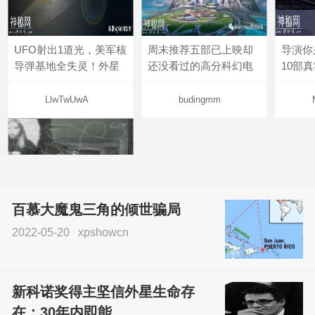
UFO射出1道光，美军核
周末推荐五部已上映却
导演你
导弹基地全失灵！外星
还没看过的高分科幻电
10部
LlwTwUwA
budingmm
百慕大魔鬼三角的倾世骗局
2022-05-20
xpshowcn
尝试了各种见鬼方法却
不灵验？这就是原因！
新科诺奖得主坚信外星生命存
sskfn
在：30年内即能