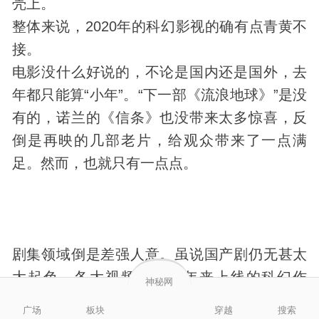
壳上。
整体来说，2020年的科幻影视的确有点青黄不
接。
电影没什么好说的，不论是国内还是国外，去
年都只能算“小年”。“下一部《流浪地球》”是没
有的，诺兰的《信条》也没带来太多惊喜，反
倒是再映的几部老片，给观众带来了一点满
足。然而，也就只有一点点。
剧集领域倒是差强人意。虽说国产剧仍无甚太
大起色，各大视频网站一年来上线的科幻作
神秘网
品，要么烂尾，要么删减，但诚意还是能看到
广场
板块
穿越
搜索