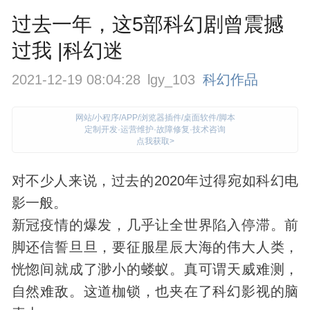
过去一年，这5部科幻剧曾震撼
过我 |科幻迷
2021-12-19 08:04:28
lgy_103
科幻作品
网站/小程序/APP/浏览器插件/桌面软件/脚本
定制开发·运营维护·故障修复·技术咨询
点我获取>
对不少人来说，过去的2020年过得宛如
科幻
电
影一般。
新冠疫情的爆发，几乎让全世界陷入停滞。前
脚还信誓旦旦，要征服星辰大海的伟大人类，
恍惚间就成了渺小的蝼蚁。真可谓天威难测，
自然难敌。这道枷锁，也夹在了科幻影视的脑