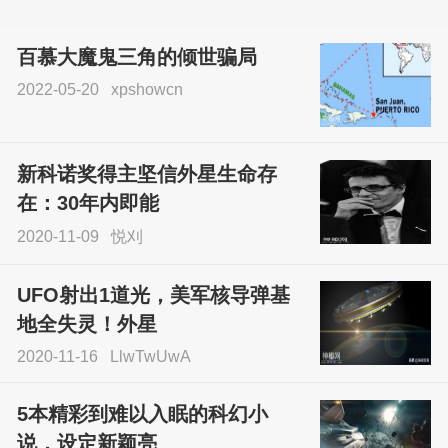
百慕大魔鬼三角的倾世骗局
2022-05-20
xpshowcn
尝试了各种见鬼方法却
不灵验？这就是原因！
新科诺奖得主坚信外星生命存
sskfn
在：30年内即能
2020-11-09
悦刈
UFO射出1道光，美军核导弹基
地全失灵！外星
2020-11-16
LlwTwUwA
5本精彩到难以入眠的科幻小
说，设定新颖亮