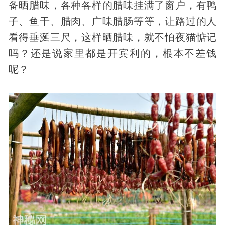
备晒腊味，各种各样的腊味挂满了窗户，有鸭
子、鱼干、腊肉、广味腊肠等等，让路过的人
看得垂涎三尺，这样晒腊味，就不怕夜猫惦记
吗？还是说家里都是开宾利的，根本不差钱
呢？