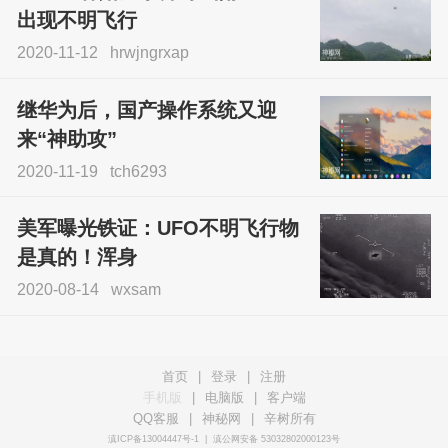
出现不明飞行
2020-11-12
hrwjngrxap
继华为后，国产操作系统又迎
来“神助攻”
2020-11-19
tch6293
美军曝光铁证：UFO不明飞行物
是真的！浑身
2020-08-14
wxsam
首页
|
登录
|
注册
手机版
|
电脑版
|
客户端
QQ客服
|
神秘网
|
辛树所有
滇ICP备13004447号-1
|
滇公网安备 53032802000123号