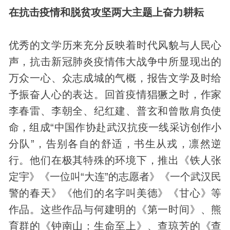
在抗击疫情和脱贫攻坚两大主题上奋力耕耘
优秀的文学历来充分反映着时代风貌与人民心
声，抗击新冠肺炎疫情伟大战争中所显现出的
万众一心、众志成城的气概，报告文学及时给
予振奋人心的表达。回首疫情猖獗之时，作家
李春雷、李朝全、纪红建、普玄和曾散肩负使
命，组成“中国作协赴武汉抗疫一线采访创作小
分队”，告别各自的舒适，书生从戎，凛然逆
行。他们在极其特殊的环境下，推出《铁人张
定宇》《一位叫“大连”的志愿者》《一个武汉民
警的春天》《他们的名字叫美德》《甘心》等
作品。这些作品与何建明的《第一时间》、熊
育群的《钟南山：生命至上》、查琼芳的《查