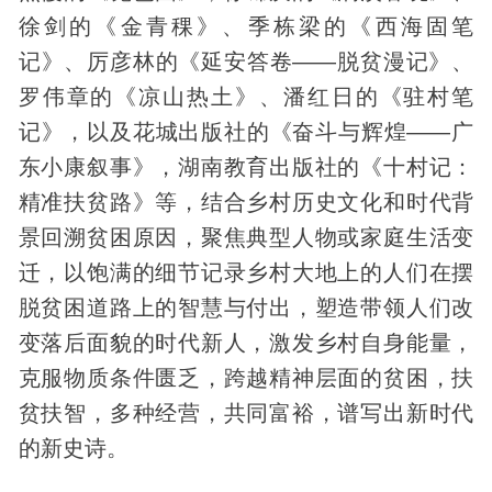
徐剑的《金青稞》、季栋梁的《西海固笔
记》、厉彦林的《延安答卷——脱贫漫记》、
罗伟章的《凉山热土》、潘红日的《驻村笔
记》，以及花城出版社的《奋斗与辉煌——广
东小康叙事》，湖南教育出版社的《十村记：
精准扶贫路》等，结合乡村
历史
文化和时代背
景回溯贫困原因，聚焦典型人物或家庭生活变
迁，以饱满的细节记录乡村大地上的人们在摆
脱贫困道路上的智慧与付出，塑造带领人们改
变落后面貌的时代新人，激发乡村自身能量，
克服物质条件匮乏，跨越精神层面的贫困，扶
贫扶智，多种经营，共同富裕，谱写出新时代
的新史诗。