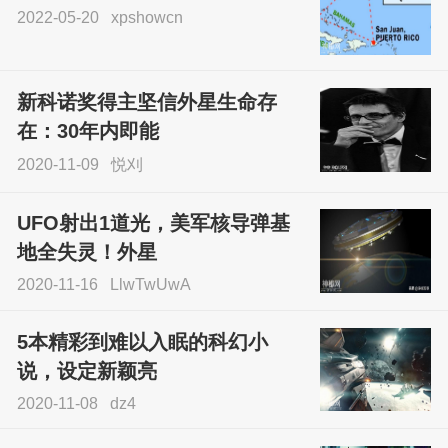
2022-05-20
xpshowcn
尝试了各种见鬼方法却
不灵验？这就是原因！
新科诺奖得主坚信外星生命存
sskfn
在：30年内即能
2020-11-09
悦刈
UFO射出1道光，美军核导弹基
地全失灵！外星
2020-11-16
LlwTwUwA
5本精彩到难以入眠的科幻小
说，设定新颖亮
2020-11-08
dz4