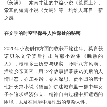
《美满》、索南才让的中篇小说《荒原上》、
索耳的短篇小说《女嗣》等，均给人耳目一新
之感。
在文学的时空里探寻人性深处的秘密
2020年小说创作方面的收获不输往年。莫言获
诺贝尔文学奖后推出首部小说集《晚熟的
人》，根植乡土历史与现实，聆听八方风雨，
描绘乡亲音容，用12个故事描摹获诺奖后的人
情世态，亦庄亦谐，令人深思。贾平凹的第十
七部长篇小说《暂坐》讲述城市里一群中年女
子在追求经济独立、精神自由过程中所遭遇的
困境，以及在困境中展现出的复杂人性。