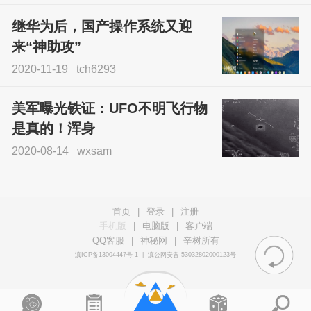
继华为后，国产操作系统又迎
来“神助攻”
2020-11-19
tch6293
美军曝光铁证：UFO不明飞行物
是真的！浑身
2020-08-14
wxsam
首页
|
登录
|
注册
手机版
|
电脑版
|
客户端
QQ客服
|
神秘网
|
辛树所有
滇ICP备13004447号-1
|
滇公网安备 53032802000123号