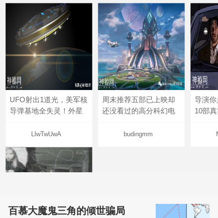
UFO射出1道光，美军核
周末推荐五部已上映却
导演你
导弹基地全失灵！外星
还没看过的高分科幻电
10部
LlwTwUwA
budingmm
百慕大魔鬼三角的倾世骗局