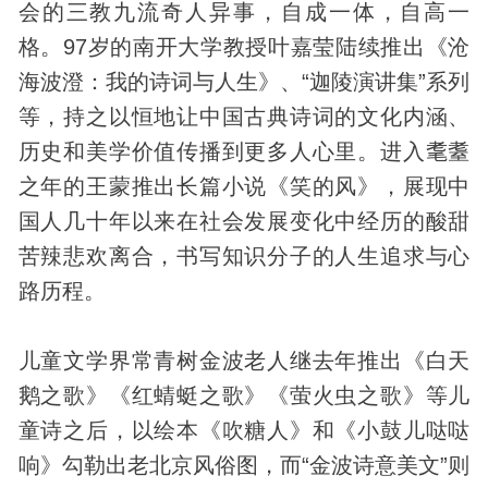
会的三教九流
奇人
异事，自成一体，自高一
格。97岁的南开大学教授叶嘉莹陆续推出《沧
海波澄：我的诗词与人生》、“迦陵演讲集”系列
等，持之以恒地让中国古典诗词的文化内涵、
历史和美学价值传播到更多人心里。进入耄耋
之年的王蒙推出长篇小说《笑的风》，展现中
国人几十年以来在社会发展变化中经历的酸甜
苦辣悲欢离合，书写知识分子的人生追求与心
路历程。
儿童文学界常青树金波老人继去年推出《白天
鹅之歌》《红蜻蜓之歌》《萤火虫之歌》等儿
童诗之后，以绘本《吹糖人》和《小鼓儿哒哒
响》勾勒出老北京
风俗
图，而“金波诗意美文”则