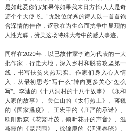
是如此爱你们/如果你如果我来日方长/人人是奇
迹个个天使飞。”无数位优秀的诗人以一首首饱
含深情的佳作，讴歌在为生命而抗争中显现的
人性光辉，赞美这场特殊大考中的感人事迹。
同样在2020年，以已故作家李迪为代表的一大
批作家，行走大地，深入乡村和脱贫攻坚第一
线，书写扶贫火热现实。作家们身入心入情
入，从最初思考“写什么”转向更多关心“怎么
写”。李迪的《十八洞村的十八个故事》《永和
人家的故事》、关仁山的《太行热土》、蒋巍
的《国家温度》、王宏甲的《庄严的承诺》、
欧阳黔森《花繁叶茂，倾听花开的声音》、温
燕霞的《琵琶围》，徐锦庚的《涧溪春晓》、