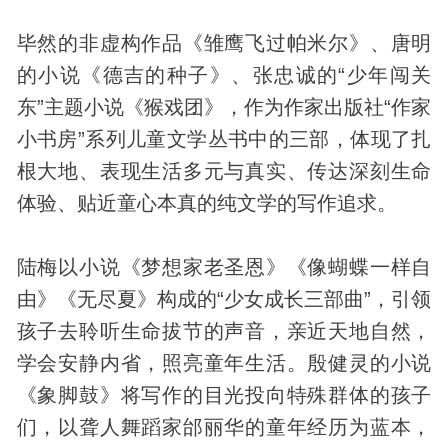
毕然的非虚构作品《雏鹰飞过帕米尔》、唐明
的小说《德吉的种子》、张忠诚的“少年闯关
东”主题小说《猴戏团》，作为作家出版社“作家
小书房”系列儿童文学丛书中的三部，体现了扎
根大地、表现生活多元与真实、传达深刻生命
体验、贴近童心本真的纯文学的写作追求。
陆梅以小说《梦想家老圣恩》《像蝴蝶一样自
由》《无尽夏》构成的“少女成长三部曲”，引领
孩子去聆听生命拔节的声音，亲近天地自然，
学会安静内省，照亮童年生活。殷健灵的小说
《象脚鼓》将写作的目光投向特殊群体的孩子
们，以聋人舞蹈家邰丽华的童年经历为蓝本，