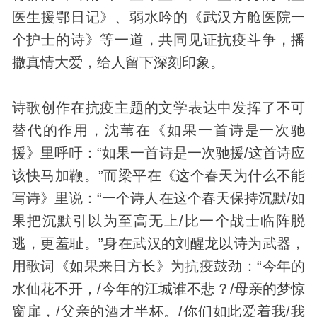
医生援鄂日记》、弱水吟的《武汉方舱医院一
个护士的诗》等一道，共同见证抗疫斗争，播
撒真情大爱，给人留下深刻印象。
诗歌创作在抗疫主题的文学表达中发挥了不可
替代的作用，沈苇在《如果一首诗是一次驰
援》里呼吁：“如果一首诗是一次驰援/这首诗应
该快马加鞭。”而梁平在《这个春天为什么不能
写诗》里说：“一个诗人在这个春天保持沉默/如
果把沉默引以为至高无上/比一个战士临阵脱
逃，更羞耻。”身在武汉的刘醒龙以诗为武器，
用歌词《如果来日方长》为抗疫鼓劲：“今年的
水仙花不开，/今年的江城谁不悲？/母亲的梦惊
窗扉，/父亲的酒才半杯。/你们如此爱着我/我