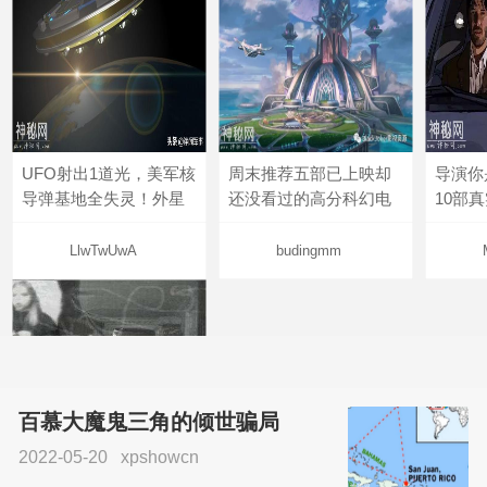
UFO射出1道光，美军核
周末推荐五部已上映却
导演你
导弹基地全失灵！外星
还没看过的高分科幻电
10部
LlwTwUwA
budingmm
百慕大魔鬼三角的倾世骗局
2022-05-20
xpshowcn