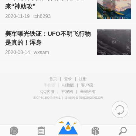
来“神助攻”
2020-11-19
tch6293
美军曝光铁证：UFO不明飞行物
是真的！浑身
2020-08-14
wxsam
首页
|
登录
|
注册
手机版
|
电脑版
|
客户端
QQ客服
|
神秘网
|
辛树所有
滇ICP备13004447号-1
|
滇公网安备 53032802000123号