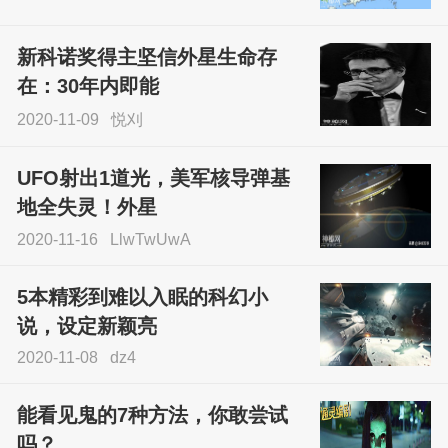
尝试了各种见鬼方法却
不灵验？这就是原因！
新科诺奖得主坚信外星生命存
sskfn
在：30年内即能
2020-11-09
悦刈
UFO射出1道光，美军核导弹基
地全失灵！外星
2020-11-16
LlwTwUwA
5本精彩到难以入眠的科幻小
说，设定新颖亮
2020-11-08
dz4
能看见鬼的7种方法，你敢尝试
吗？