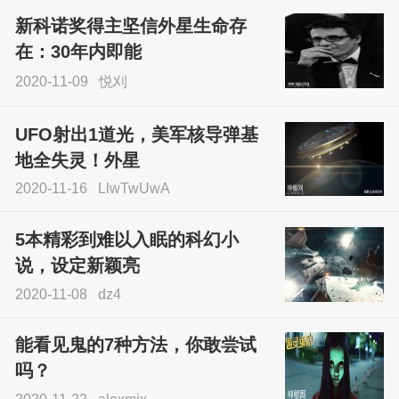
不灵验？这就是原因！
新科诺奖得主坚信外星生命存
sskfn
在：30年内即能
2020-11-09
悦刈
UFO射出1道光，美军核导弹基
地全失灵！外星
2020-11-16
LlwTwUwA
5本精彩到难以入眠的科幻小
说，设定新颖亮
2020-11-08
dz4
能看见鬼的7种方法，你敢尝试
吗？