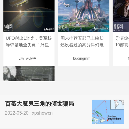
UFO射出1道光，美军核
周末推荐五部已上映却
导演你
导弹基地全失灵！外星
还没看过的高分科幻电
10部
LlwTwUwA
budingmm
百慕大魔鬼三角的倾世骗局
2022-05-20
xpshowcn
尝试了各种见鬼方法却