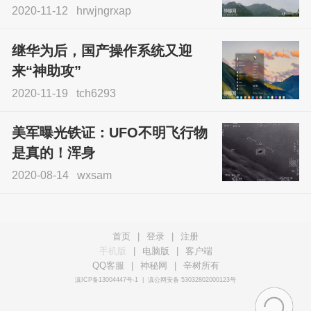
2020-11-12
hrwjngrxap
继华为后，国产操作系统又迎
来“神助攻”
2020-11-19
tch6293
美军曝光铁证：UFO不明飞行物
是真的！浑身
2020-08-14
wxsam
首页
|
登录
|
注册
手机版
|
电脑版
|
客户端
QQ客服
|
神秘网
|
辛树所有
滇ICP备13004447号-1
|
滇公网安备 53032802000123号