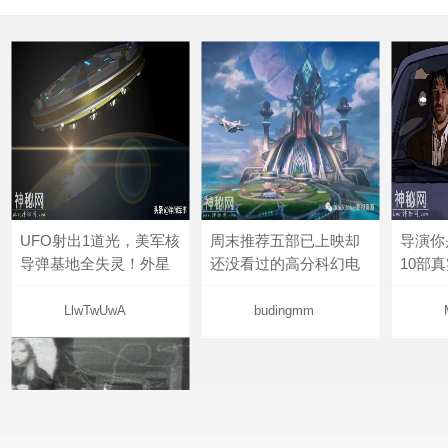
UFO射出1道光，美军核
周末推荐五部已上映却
导演你
导弹基地全失灵！外星
还没看过的高分科幻电
10部
LlwTwUwA
budingmm