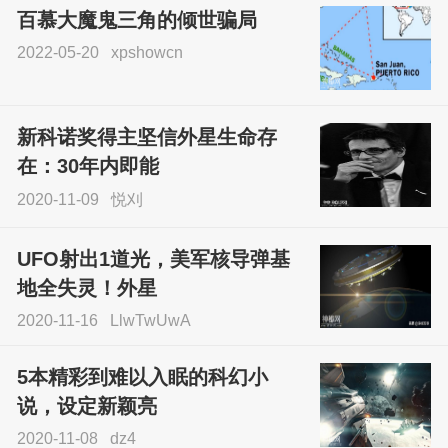
百慕大魔鬼三角的倾世骗局
2022-05-20
xpshowcn
尝试了各种见鬼方法却
不灵验？这就是原因！
新科诺奖得主坚信外星生命存
sskfn
在：30年内即能
2020-11-09
悦刈
UFO射出1道光，美军核导弹基
地全失灵！外星
2020-11-16
LlwTwUwA
5本精彩到难以入眠的科幻小
说，设定新颖亮
2020-11-08
dz4