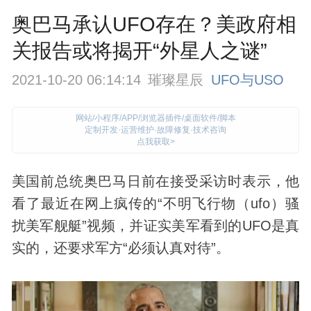
奥巴马承认UFO存在？美政府相
关报告或将揭开“外星人之谜”
2021-10-20 06:14:14
璀璨星辰
UFO与USO
网站/小程序/APP/浏览器插件/桌面软件/脚本
定制开发·运营维护·故障修复·技术咨询
点我获取>
美国前总统奥巴马日前在接受采访时表示，他
看了最近在网上疯传的“
不明飞行物
（
ufo
）骚
扰美军舰艇”视频，并证实美军看到的
UFO
是真
实的，还要求军方“必须认真对待”。