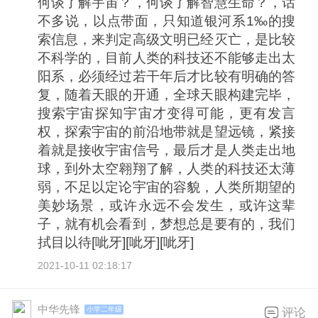
何谈了解宇宙？，何谈了解智慧生命？，话
不多说，以点带面，只知道银河系1‰的搜
索信息，来判定高级文明已经灭亡，是比较
不科学的，目前人类的科技还不能够走出太
阳系，必须经过若干年后才比较有明确的答
复，随着天眼的开通，全球天眼构建完毕，
搜索宇宙探知宇宙才变得可能，更有发言
权，探索宇宙的前沿地带就是望远镜，紧接
着就是接收宇宙信号，最后才是人类走出地
球，到外太空翱翔了解，人类的科技还太薄
弱，不足以定论宇宙的容貌，人类所期望的
美妙场景，或许永远不会发生，或许这辈
子，就有机会看到，梦想总是要有的，我们
拭目以待[呲牙][呲牙][呲牙]
2021-10-11 02:18:17
中华先锋
小学二年级
评论