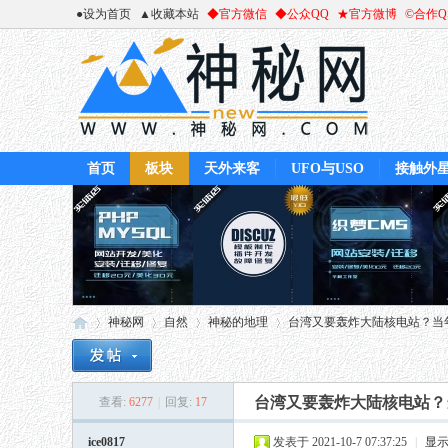
●设为首页
▲收藏本站
◆官方微信
◆公众QQ
★官方微博
©合作
首页
板块
天外来客
UFO与USO
接触外
神秘网
自然
神秘的地理
台湾又要轰炸大陆核电站？当年想
台湾又要轰炸大陆核电站？
查看:
6277
|
回复:
17
神
»
›
›
›
ice0817
发表于 2021-10-7 07:37:25
|
显