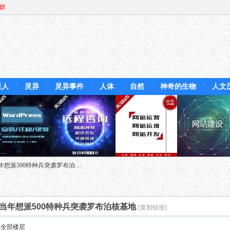
Q群
星人
灵异
灵异事件
人体
自然
神奇的生物
人文
派500特种兵突袭罗布泊 ...
当年想派500特种兵突袭罗布泊核基地
[复制链接]
示全部楼层