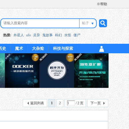
※帮助
帖子
搜
热搜:
外星人
ufo
灵异
鬼故事
科幻
水怪
僵尸
历史
魔术
大杂烩
科技与探索
索
返回列表
1
2
/ 2 页
下一页