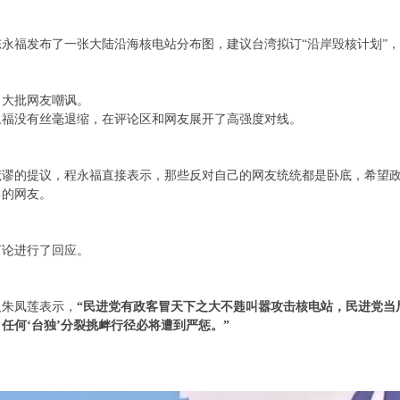
员陈永福发布了一张大陆沿海核电站分布图，建议台湾拟订“沿岸毁核计划”
了大批网友嘲讽。
永福没有丝毫退缩，在评论区和网友展开了高强度对线。
荒谬的提议，程永福直接表示，那些反对自己的网友统统都是卧底，希望
己的网友。
言论进行了回应。
人朱凤莲表示，
“民进党有政客冒天下之大不韪叫嚣攻击核电站，民进党当
任何‘台独’分裂挑衅行径必将遭到严惩。”