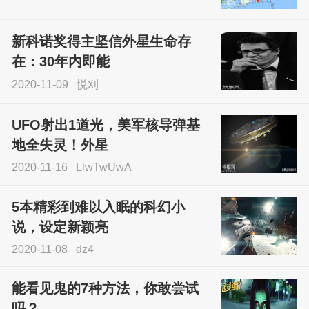
尝试了各种见鬼方法却
不灵验？这就是原因！
新科诺奖得主坚信外星生命存
sskfn
在：30年内即能
2020-11-09
悦刈
UFO射出1道光，美军核导弹基
地全失灵！外星
2020-11-16
LlwTwUwA
5本精彩到难以入眠的科幻小
说，设定新颖亮
2020-11-08
dz4
能看见鬼的7种方法，你敢尝试
吗？