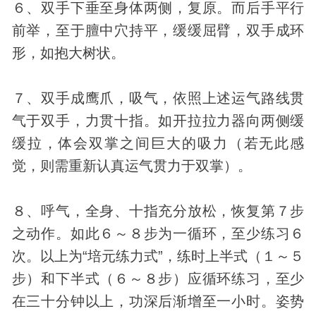
６、双手下垂至身体两侧，复原。而后手平行
前举，至于膻中穴持平，缓缓屈臂，双手成环
形，如抱大树状。
７、双手成鹰爪，吸气，依照上述运气路线贯
气于双手，力贯十指。如开拉拉力器向两侧缓
缓拉，体会双掌之间巨大的吸力（若无此感
觉，则需重新认真运气贯力于双掌）。
８、呼气，全身、十指充分放松，恢复第７步
之动作。如此６～８步为一循环，至少练习６
次。以上为“培元练力式”，练时上半式（１～５
步）和下半式（６～８步）应循环练习，至少
在三十分钟以上，功深后渐增至一小时。姿势