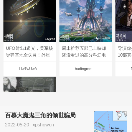
UFO射出1道光，美军核
周末推荐五部已上映却
导演你
导弹基地全失灵！外星
还没看过的高分科幻电
10部
LlwTwUwA
budingmm
百慕大魔鬼三角的倾世骗局
2022-05-20
xpshowcn