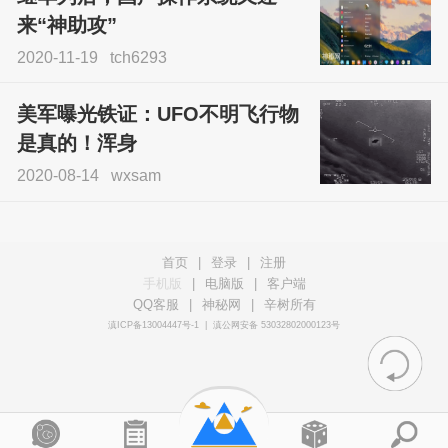
来“神助攻”
2020-11-19
tch6293
美军曝光铁证：UFO不明飞行物
是真的！浑身
2020-08-14
wxsam
首页
|
登录
|
注册
手机版
|
电脑版
|
客户端
QQ客服
|
神秘网
|
辛树所有
滇ICP备13004447号-1
|
滇公网安备 53032802000123号