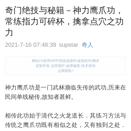
奇门绝技与秘籍－神力鹰爪功，
常练指力可碎杯，擒拿点穴之功
力
2021-7-16 07:48:39
supstar
奇人
网站/小程序/APP/浏览器插件/桌面软件/脚本
定制开发·运营维护·故障修复·技术咨询
点我获取>
神力鹰爪功是一门武林濒临失传的武功,历来在
民间单线秘传,故知者甚鲜。
相传此功始于清代之火龙道长．其练习方法与
传统之鹰爪功既有相似之处，又有独到之处．