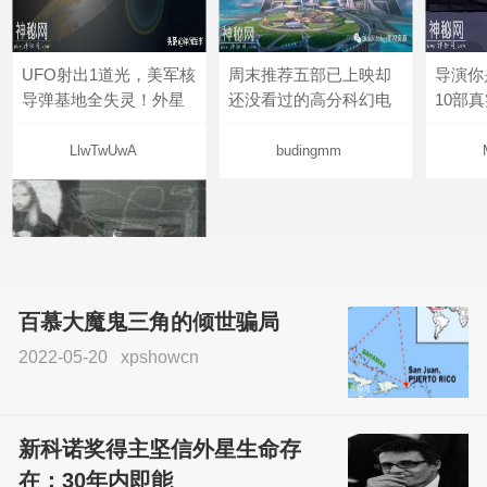
UFO射出1道光，美军核
周末推荐五部已上映却
导演你
导弹基地全失灵！外星
还没看过的高分科幻电
10部
LlwTwUwA
budingmm
百慕大魔鬼三角的倾世骗局
2022-05-20
xpshowcn
尝试了各种见鬼方法却
不灵验？这就是原因！
新科诺奖得主坚信外星生命存
sskfn
在：30年内即能