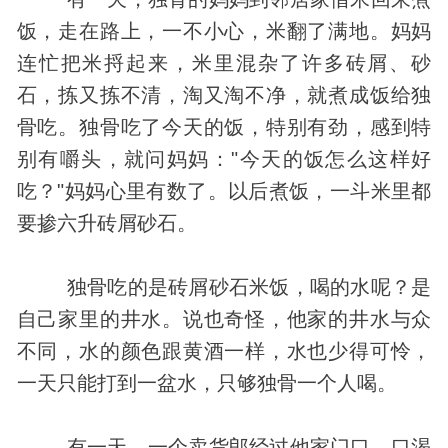
饭，走在路上，一不小心，米翻了满地。妈妈
连忙把米捋起来，米里混杂了许多砖屑、砂
石，拣又拣不清，淘又淘不净，就煮成饭给独
骨吃。独骨吃了今天的饭，特别有劲，感到特
别有嚼头，就问妈妈："今天的饭怎么这样好
吃？"妈妈心里有数了。以后煮饭，一斗米里都
要掺六升砖屑砂石。
独骨吃的是砖屑砂石米饭，喝的水呢？是
自己家里的井水。说也奇怪，他家的井水与众
不同，水的颜色跟黄酒一样，水也少得可怜，
一天只能打到一盆水，只够独骨一个人喝。
有一天，一个卖货郎经过他家门口，口渴