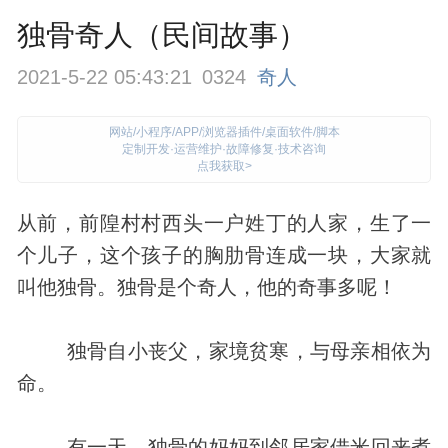
独骨奇人（民间故事）
2021-5-22 05:43:21
0324
奇人
网站/小程序/APP/浏览器插件/桌面软件/脚本
定制开发·运营维护·故障修复·技术咨询
点我获取>
从前，前隍村村西头一户姓丁的人家，生了一
个儿子，这个孩子的胸肋骨连成一块，大家就
叫他独骨。独骨是个
奇人
，他的奇事多呢！
独骨自小丧父，家境贫寒，与母亲相依为
命。
有一天，独骨的妈妈到邻居家借米回来煮