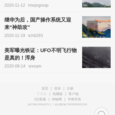
2020-11-12
hrwjngrxap
继华为后，国产操作系统又迎
来“神助攻”
2020-11-19
tch6293
美军曝光铁证：UFO不明飞行物
是真的！浑身
2020-08-14
wxsam
首页
|
登录
|
注册
手机版
|
电脑版
|
客户端
QQ客服
|
神秘网
|
辛树所有
滇ICP备13004447号-1
|
滇公网安备 53032802000123号