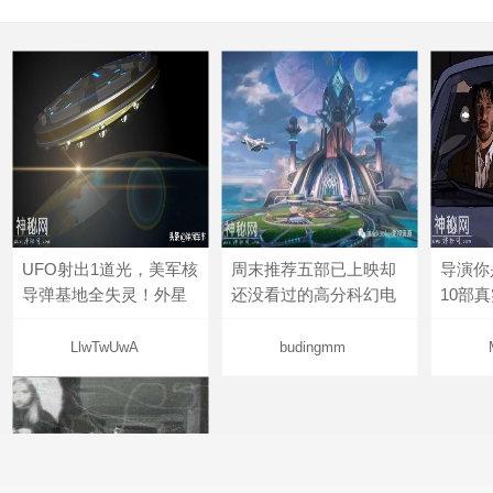
UFO射出1道光，美军核
周末推荐五部已上映却
导演你
导弹基地全失灵！外星
还没看过的高分科幻电
10部
LlwTwUwA
budingmm