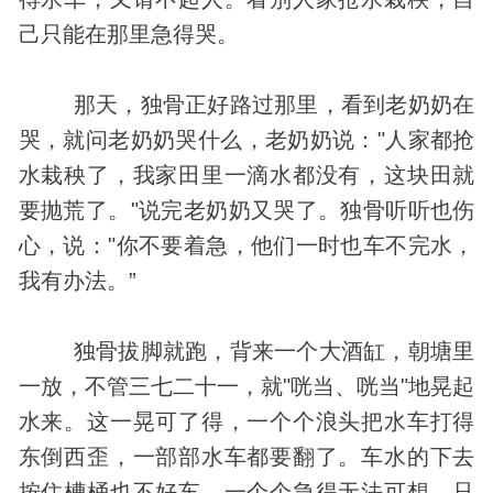
己只能在那里急得哭。
那天，独骨正好路过那里，看到老奶奶在
哭，就问老奶奶哭什么，老奶奶说："人家都抢
水栽秧了，我家田里一滴水都没有，这块田就
要抛荒了。"说完老奶奶又哭了。独骨听听也伤
心，说："你不要着急，他们一时也车不完水，
我有办法。”
独骨拔脚就跑，背来一个大酒缸，朝塘里
一放，不管三七二十一，就"咣当、咣当"地晃起
水来。这一晃可了得，一个个浪头把水车打得
东倒西歪，一部部水车都要翻了。车水的下去
按住槽桶也不好车。一个个急得无法可想，只