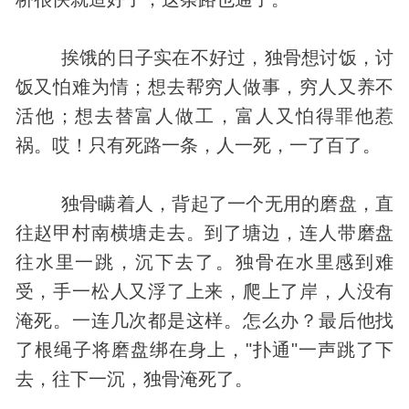
挨饿的日子实在不好过，独骨想讨饭，讨
饭又怕难为情；想去帮穷人做事，穷人又养不
活他；想去替富人做工，富人又怕得罪他惹
祸。哎！只有死路一条，人一死，一了百了。
独骨瞒着人，背起了一个无用的磨盘，直
往赵甲村南横塘走去。到了塘边，连人带磨盘
往水里一跳，沉下去了。独骨在水里感到难
受，手一松人又浮了上来，爬上了岸，人没有
淹死。一连几次都是这样。怎么办？最后他找
了根绳子将磨盘绑在身上，"扑通"一声跳了下
去，往下一沉，独骨淹死了。