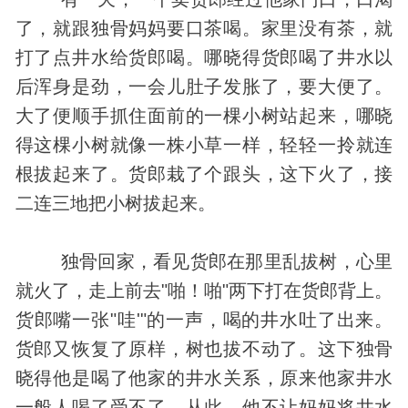
了，就跟独骨妈妈要口茶喝。家里没有茶，就
打了点井水给货郎喝。哪晓得货郎喝了井水以
后浑身是劲，一会儿肚子发胀了，要大便了。
大了便顺手抓住面前的一棵小树站起来，哪晓
得这棵小树就像一株小草一样，轻轻一拎就连
根拔起来了。货郎栽了个跟头，这下火了，接
二连三地把小树拔起来。
独骨回家，看见货郎在那里乱拔树，心里
就火了，走上前去"啪！啪"两下打在货郎背上。
货郎嘴一张"哇'"的一声，喝的井水吐了出来。
货郎又恢复了原样，树也拔不动了。这下独骨
晓得他是喝了他家的井水关系，原来他家井水
一般人喝了受不了。从此，他不让妈妈将井水