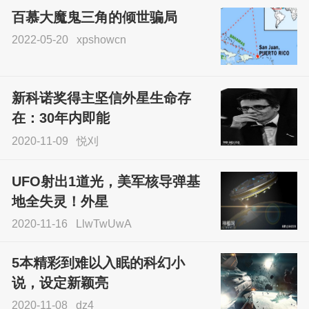
百慕大魔鬼三角的倾世骗局
2022-05-20
xpshowcn
尝试了各种见鬼方法却
不灵验？这就是原因！
新科诺奖得主坚信外星生命存
sskfn
在：30年内即能
2020-11-09
悦刈
UFO射出1道光，美军核导弹基
地全失灵！外星
2020-11-16
LlwTwUwA
5本精彩到难以入眠的科幻小
说，设定新颖亮
2020-11-08
dz4