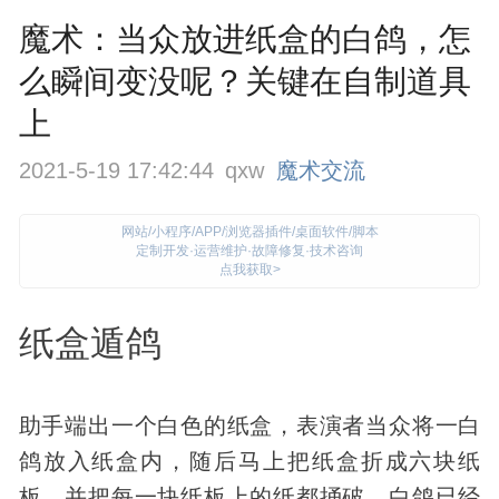
魔术：当众放进纸盒的白鸽，怎
么瞬间变没呢？关键在自制道具
上
2021-5-19 17:42:44
qxw
魔术交流
网站/小程序/APP/浏览器插件/桌面软件/脚本
定制开发·运营维护·故障修复·技术咨询
点我获取>
纸盒遁鸽
助手端出一个白色的纸盒，表演者当众将一白
鸽放入纸盒内，随后马上把纸盒折成六块纸
板，并把每一块纸板上的纸都捅破，白鸽已经