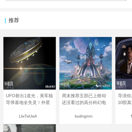
推荐
UFO射出1道光，美军核
周末推荐五部已上映却
导演你
导弹基地全失灵！外星
还没看过的高分科幻电
10部
LlwTwUwA
budingmm