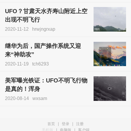
UFO？甘肃天水齐寿山附近上空
出现不明飞行
2020-11-12
hrwjngrxap
继华为后，国产操作系统又迎
来“神助攻”
2020-11-19
tch6293
美军曝光铁证：UFO不明飞行物
是真的！浑身
2020-08-14
wxsam
首页
|
登录
|
注册
手机版
|
电脑版
|
客户端