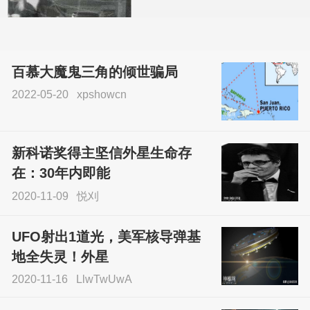
百慕大魔鬼三角的倾世骗局
2022-05-20
xpshowcn
尝试了各种见鬼方法却
不灵验？这就是原因！
新科诺奖得主坚信外星生命存
sskfn
在：30年内即能
2020-11-09
悦刈
UFO射出1道光，美军核导弹基
地全失灵！外星
2020-11-16
LlwTwUwA