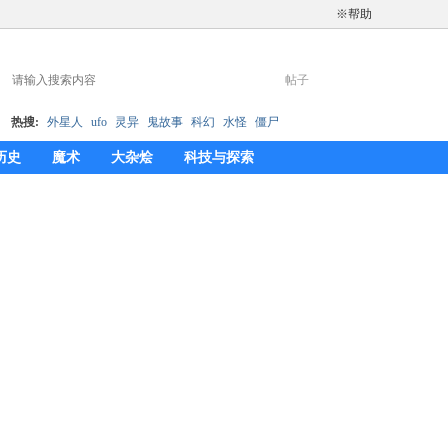
※帮助
帖子
搜
热搜:
外星人
ufo
灵异
鬼故事
科幻
水怪
僵尸
历史
魔术
大杂烩
科技与探索
索