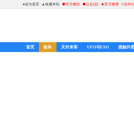
●设为首页
▲收藏本站
◆官方微信
◆公众QQ
★官方微博
©合作
首页
板块
天外来客
UFO与USO
接触外