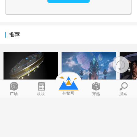
推荐
神秘网
广场
板块
穿越
搜索
UFO射出1道光，美军核
周末推荐五部已上映却
导演你
导弹基地全失灵！外星
还没看过的高分科幻电
10部
LlwTwUwA
budingmm