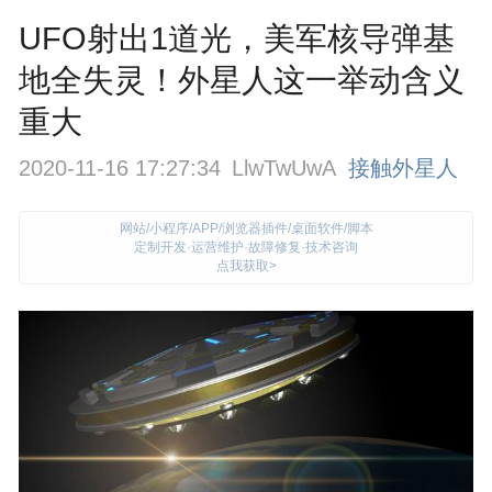
UFO射出1道光，美军核导弹基
地全失灵！外星人这一举动含义
重大
2020-11-16 17:27:34
LlwTwUwA
接触外星人
网站/小程序/APP/浏览器插件/桌面软件/脚本
定制开发·运营维护·故障修复·技术咨询
点我获取>