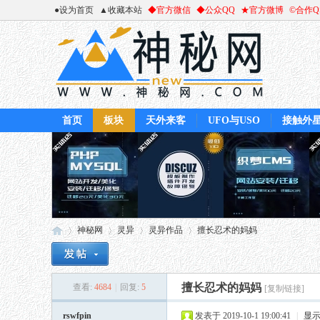
●设为首页
▲收藏本站
◆官方微信
◆公众QQ
★官方微博
©合作
首页
板块
天外来客
UFO与USO
接触外
神秘网
灵异
灵异作品
擅长忍术的妈妈
擅长忍术的妈妈
查看:
4684
|
回复:
5
[复制链接]
神
»
›
›
›
rswfpin
发表于 2019-10-1 19:00:41
|
显