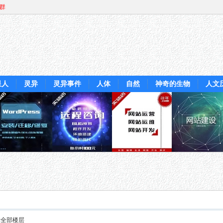
Q群
星人
灵异
灵异事件
人体
自然
神奇的生物
人文
示全部楼层