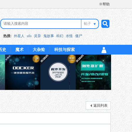
※帮助
帖子
搜
热搜:
外星人
ufo
灵异
鬼故事
科幻
水怪
僵尸
历史
魔术
大杂烩
科技与探索
索
返回列表