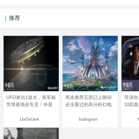
推荐
UFO射出1道光，美军核
周末推荐五部已上映却
导演你
导弹基地全失灵！外星
还没看过的高分科幻电
10部
LlwTwUwA
budingmm