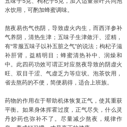
五味子5克、枸杞子5克，加入适量茶叶共同泡
水饮用，可酌加蜂蜜调味。
熬夜易伤气伤阴，导致虚火内生，而西洋参补
气养阴，清热生津；五味子生津敛汗、涩精，
有“常服五味子以补五脏之气”的说法；枸杞子滋
补肝肾，益精明目；蜂蜜清热补中、润燥和
中。此四药功效可谓正对应熬夜导致的阴虚火
旺、双目干涩、气虚乏力等症状。泡茶饮用，
省去熬药的不便，简便易得，适合上班族。
药物的作用在于帮助机体恢复正气，使其重获
平衡。如果身体挥霍过度，正气尽失，什么灵
丹妙药也弥补不了。尽量减少熬夜，规律作