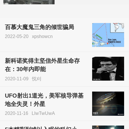
百慕大魔鬼三角的倾世骗局
2022-05-20
xpshowcn
尝试了各种见鬼方法却
不灵验？这就是原因！
新科诺奖得主坚信外星生命存
sskfn
在：30年内即能
2020-11-09
悦刈
UFO射出1道光，美军核导弹基
地全失灵！外星
2020-11-16
LlwTwUwA