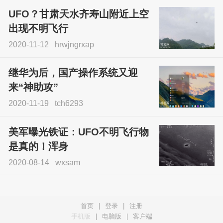
UFO？甘肃天水齐寿山附近上空
出现不明飞行
2020-11-12
hrwjngrxap
继华为后，国产操作系统又迎
来“神助攻”
2020-11-19
tch6293
美军曝光铁证：UFO不明飞行物
是真的！浑身
2020-08-14
wxsam
首页
|
登录
|
注册
手机版
|
电脑版
|
客户端