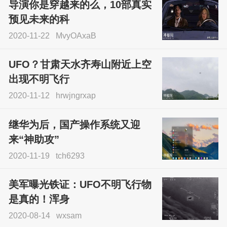
导演你是穿越来的么，10部真实
预见未来的科
2020-11-22
MvyOAxaB
UFO？甘肃天水齐寿山附近上空
出现不明飞行
2020-11-12
hrwjngrxap
继华为后，国产操作系统又迎
来“神助攻”
2020-11-19
tch6293
美军曝光铁证：UFO不明飞行物
是真的！浑身
2020-08-14
wxsam