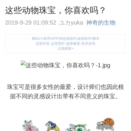
这些动物珠宝，你喜欢吗？
2019-9-29 01:09:52
ユカyuka
神奇的生物
网站/小程序/APP/浏览器插件/桌面软件/脚本
定制开发·运营维护·故障修复·技术咨询
点我获取>
珠宝可是很多女性的最爱，设计师们也因此根
据不同的灵感设计出带有不同意义的珠宝。