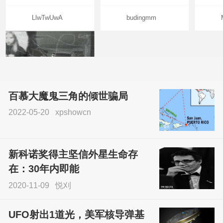
LlwTwUwA
budingmm
百慕大魔鬼三角的倾世骗局
2022-05-20
xpshowcn
尝试了各种见鬼方法却
不灵验？这就是原因！
新科诺奖得主坚信外星生命存
sskfn
在：30年内即能
2020-11-09
悦刈
UFO射出1道光，美军核导弹基