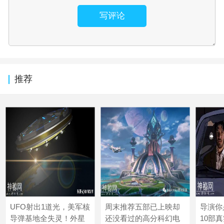
写评论
推荐
UFO射出1道光，美军核
周末推荐五部已上映却
导演你
导弹基地全失灵！外星
还没看过的高分科幻电
10部