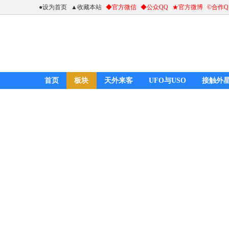
●设为首页
▲收藏本站
◆官方微信
◆公众QQ
★官方微博
©合作
首页
板块
天外来客
UFO与USO
接触外