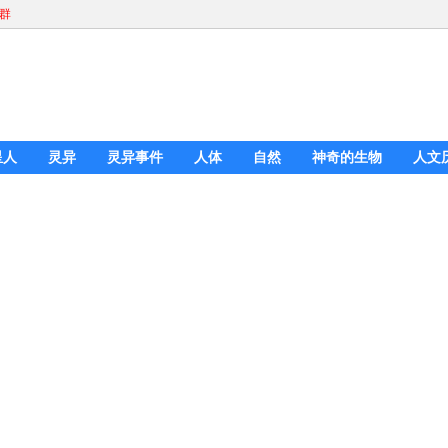
Q群
星人
灵异
灵异事件
人体
自然
神奇的生物
人文