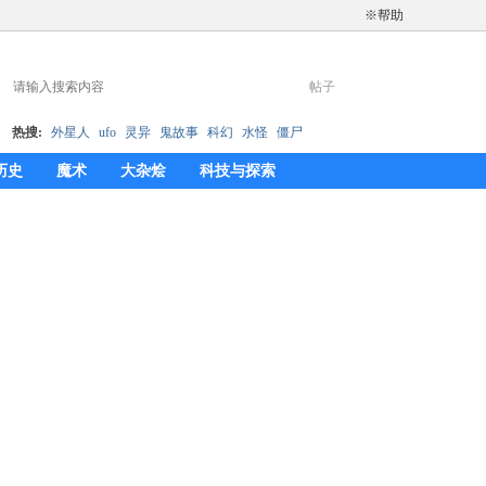
※帮助
帖子
搜
热搜:
外星人
ufo
灵异
鬼故事
科幻
水怪
僵尸
历史
魔术
大杂烩
科技与探索
索