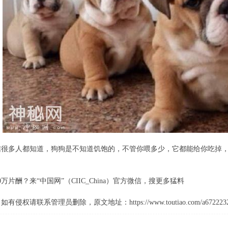
信很多人都知道，狗狗是不知道饥饱的，不管你喂多少，它都能给你吃掉
万片酬？来“中国网”（CIIC_China）官方微信，搜更多猛料
系管理员删除，原文地址：https://www.toutiao.com/a6722232216