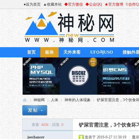
●设为首页
▲收藏本站
◆官方微信
◆公众QQ
★官方微博
©合作
首页
板块
天外来客
UFO与USO
接触外
神秘网
人体
神奇的人体现象
铲屎官需注意，3个饮食坏习
铲屎官需注意，3个饮食坏
查看:
4436
|
回复:
0
神
»
›
›
›
joechaucer
发表于 2019-9-27 11:50:19
|
显