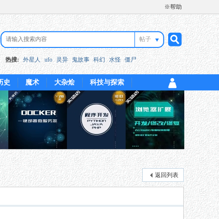
※帮助
帖子
搜
热搜:
外星人
ufo
灵异
鬼故事
科幻
水怪
僵尸
历史
魔术
大杂烩
科技与探索
索
返回列表