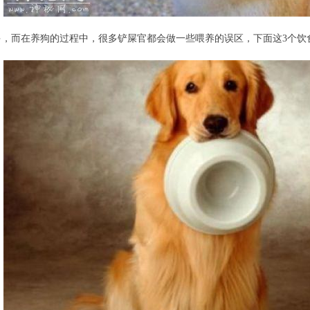
多，而在养狗的过程中，很多铲屎官都会做一些喂养的误区，下面这3个饮