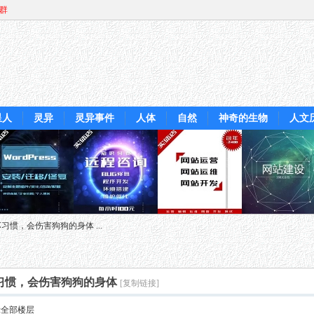
Q群
星人
灵异
灵异事件
人体
自然
神奇的生物
人文
惯，会伤害狗狗的身体 ...
习惯，会伤害狗狗的身体
[复制链接]
示全部楼层