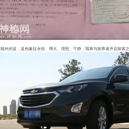
空格外的蓝，蓝色象征永恒、博大、理想、宁静，我将与探界者开启探索