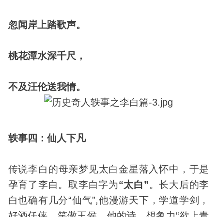
忽闻岸上踏歌声。
桃花潭水深千尺，
不及汪伦送我情。
轶事四：仙人下凡
传说李白的母亲梦见太白金星落入怀中，于是
孕育了李白。取李白字为
“太白”
。长大后的李
白也确有几分“仙气”,他漫游天下，学道学剑，
好酒任侠，笑傲王侯。他的诗，想象力“欲上青