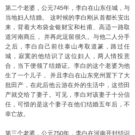
第二个老婆，公元745年，李白在山东任城，与
当地妇人结婚。 这时候的李白刚从首都长安出
来，背着大布袋金银财宝和杜甫、高适一路取
道河南商丘， 并再此逗留很久。与他二人分手
之后，李白自己前往泰山考取道篆，路过任
城，寂寞的他结识了这位妇人，两人情投意
合，当下便领了结婚证。李白的这个老婆为他
生了一个儿子， 并且李白在山东兖州置下了大
批田产，在此后他云游在外的生活中，这些田
产就交给了妻子。可见，李白对该妻子十分信
任，可惜的是这个妻子在他们结婚五年后，不
幸亡故。
第三个老婆，公元750年，李白在河南开封结识