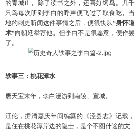
的青城山。除了读书之外，还喜好饲鸟。几千
只鸟每次听到李白的呼声便飞过了取食吃。当
地的刺史听闻这件事情之后，便很快以
“身怀道
术”
向朝廷举荐他。但李白不是很愿意，便作罢
了。
轶事三：桃花潭水
唐天宝末年，李白漫游到南陵、宣城。
汪伦，据清嘉庆年间编纂的《泾县志》记载，
是住在桃花潭岸边的隐士，是个不图什途的文