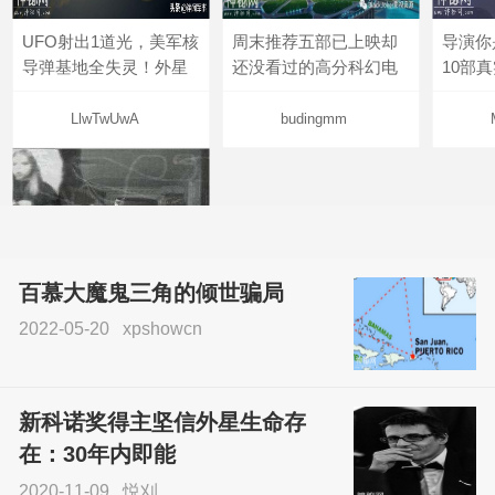
UFO射出1道光，美军核
周末推荐五部已上映却
导演你
导弹基地全失灵！外星
还没看过的高分科幻电
10部
LlwTwUwA
budingmm
百慕大魔鬼三角的倾世骗局
2022-05-20
xpshowcn
尝试了各种见鬼方法却
不灵验？这就是原因！
新科诺奖得主坚信外星生命存
sskfn
在：30年内即能
2020-11-09
悦刈