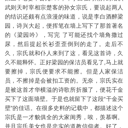
武则天时宰相宗楚客的孙女宗氏，要说起两人
的结识还颇有点浪漫的味道，说是李白酒醉梁
园，诗兴大起，便挥笔在墙上写下了那首著名
的《梁园吟》，写完 了可能还找个墙角撒过
尿，然后提起长衫歪歪倒到的走了。走后不
久，宗氏就和仆人来到了这，看见这首诗，久
久不能释怀。正好梁园的保洁员看见了,马上就
要擦掉，宗氏便要求不能擦。但是人家保洁
员，不擦掉是会被扣工资的。无奈，宗氏实在
是被这首才华横溢的诗歌所折服了，便花千金
买下了这面墙壁。于是也就留下了这段“干金买
壁”的佳话。在很多史料的记载中，都描述这个
宗氏是一才貌俱全的大家闺秀，唉，羡慕啊。
并且宗氏美女也是忠实的
道教
信仰者。好了，