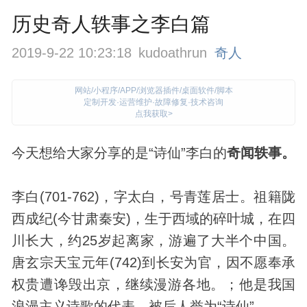
历史奇人轶事之李白篇
2019-9-22 10:23:18
kudoathrun
奇人
网站/小程序/APP/浏览器插件/桌面软件/脚本
定制开发·运营维护·故障修复·技术咨询
点我获取>
今天想给大家分享的是“诗仙”李白的
奇闻轶事。
李白(701-762)，字太白，号青莲居士。祖籍陇
西成纪(今甘肃秦安)，生于西域的碎叶城，在四
川长大，约25岁起离家，游遍了大半个中国。
唐玄宗天宝元年(742)到长安为官，因不愿奉承
权贵遭谗毁出京，继续漫游各地。；他是我国
浪漫主义诗歌的代表。被后人誉为“诗仙”。