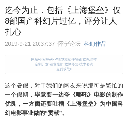
迄今为止，包括《上海堡垒》仅
8部国产科幻片过亿，评分让人
扎心
2019-9-21 20:37:37
怀宁论坛
科幻作品
网站/小程序/APP/浏览器插件/桌面软件/脚本
定制开发·运营维护·故障修复·技术咨询
点我获取>
这个暑假，对于我们的网友来说那可是繁忙的
一个假期，
毕竟要一边夸《哪吒》电影的制作
优良，一方面还要吐槽《上海堡垒》为中国
科
幻
电影事业做的“贡献”。