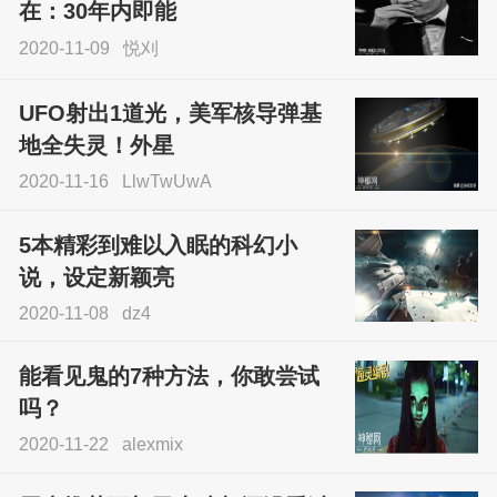
sskfn
在：30年内即能
2020-11-09
悦刈
UFO射出1道光，美军核导弹基
地全失灵！外星
2020-11-16
LlwTwUwA
5本精彩到难以入眠的科幻小
说，设定新颖亮
2020-11-08
dz4
能看见鬼的7种方法，你敢尝试
吗？
2020-11-22
alexmix