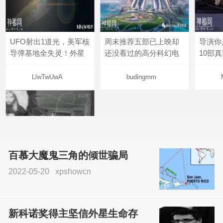
UFO射出1道光，美军核
周末推荐五部已上映却
导演你
导弹基地全失灵！外星
还没看过的高分科幻电
10部
LlwTwUwA
budingmm
百慕大魔鬼三角的倾世骗局
2022-05-20
xpshowcn
尝试了各种见鬼方法却
不灵验？这就是原因！
新科诺奖得主坚信外星生命存