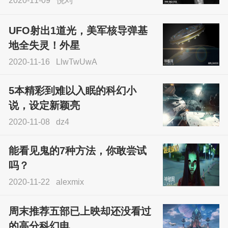
2020-11-09
悦刈
UFO射出1道光，美军核导弹基
地全失灵！外星
2020-11-16
LlwTwUwA
5本精彩到难以入眠的科幻小
说，设定新颖亮
2020-11-08
dz4
能看见鬼的7种方法，你敢尝试
吗？
2020-11-22
alexmix
周末推荐五部已上映却还没看过
的高分科幻电