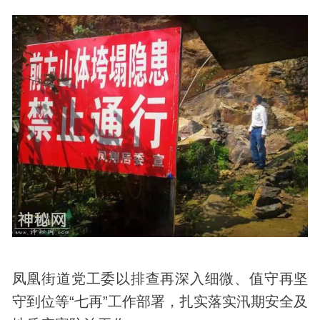
凤凰街道党工委以排查再深入细微、值守再坚
守到位等“七再”工作部署，扎实落实汛期安全及