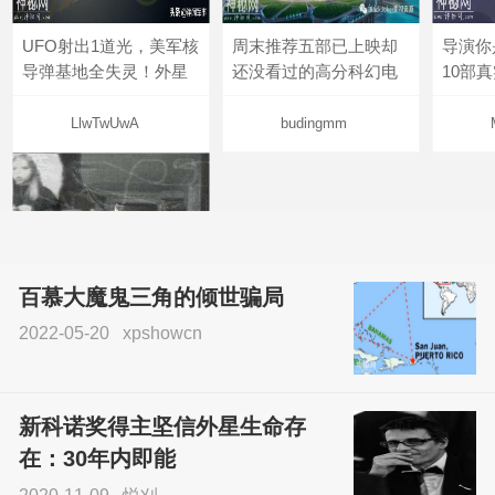
UFO射出1道光，美军核
周末推荐五部已上映却
导演你
导弹基地全失灵！外星
还没看过的高分科幻电
10部
LlwTwUwA
budingmm
百慕大魔鬼三角的倾世骗局
2022-05-20
xpshowcn
尝试了各种见鬼方法却
不灵验？这就是原因！
新科诺奖得主坚信外星生命存
sskfn
在：30年内即能