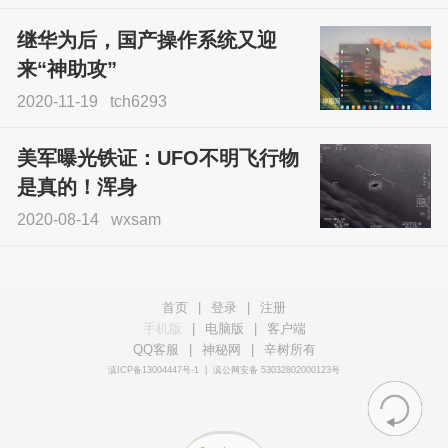
继华为后，国产操作系统又迎
来“神助攻”
2020-11-19
tch6293
美军曝光铁证：UFO不明飞行物
是真的！浑身
2020-08-14
wxsam
首页
|
登录
|
注册
手机版
|
电脑版
|
客户端
QQ客服
|
神秘网
|
辛树所有
滇ICP备13004447号-1
|
滇公网安备 53032802000123号