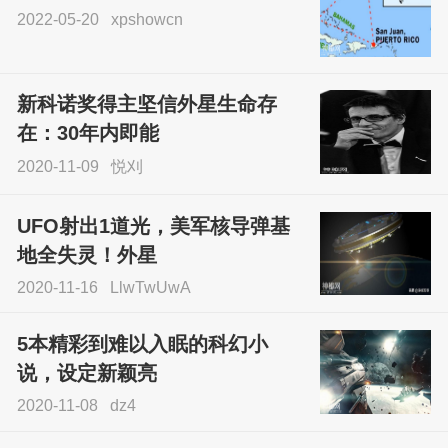
2022-05-20
xpshowcn
尝试了各种见鬼方法却
不灵验？这就是原因！
新科诺奖得主坚信外星生命存
sskfn
在：30年内即能
2020-11-09
悦刈
UFO射出1道光，美军核导弹基
地全失灵！外星
2020-11-16
LlwTwUwA
5本精彩到难以入眠的科幻小
说，设定新颖亮
2020-11-08
dz4