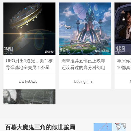
UFO射出1道光，美军核
周末推荐五部已上映却
导演你
导弹基地全失灵！外星
还没看过的高分科幻电
10部
LlwTwUwA
budingmm
百慕大魔鬼三角的倾世骗局