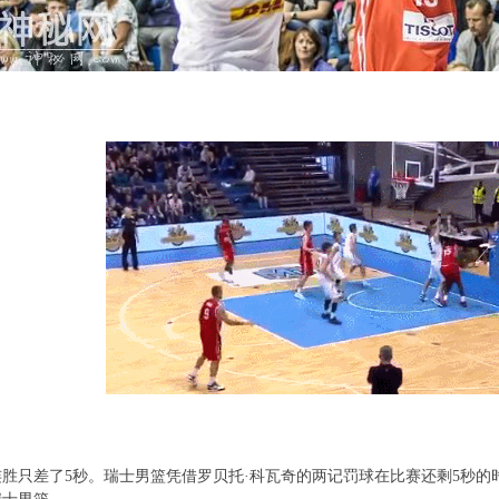
胜只差了5秒。瑞士男篮凭借罗贝托·科瓦奇的两记罚球在比赛还剩5秒的时