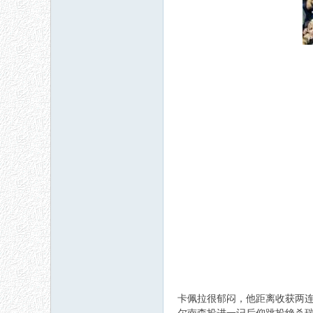
卡佩拉很郁闷，他距离收获两连