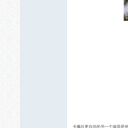
卡佩拉更自信的另一个体现是