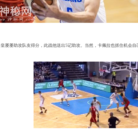
卡皇屡屡助攻队友得分，此战他送出5记助攻。当然，卡佩拉也抓住机会自