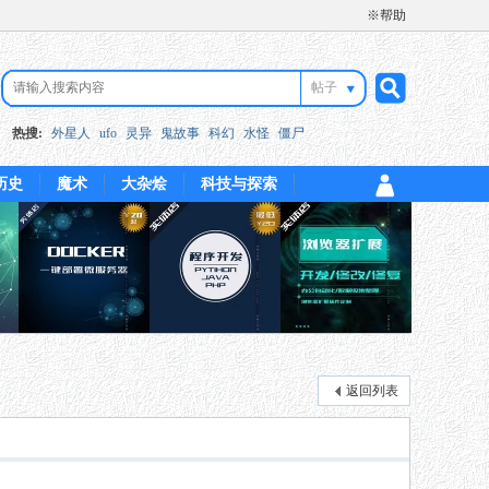
※帮助
帖子
搜
热搜:
外星人
ufo
灵异
鬼故事
科幻
水怪
僵尸
历史
魔术
大杂烩
科技与探索
索
返回列表