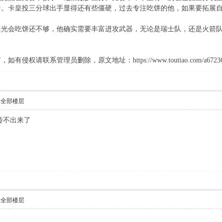
中。卡皇投三分球出手显得还有些僵硬，过去专注吃饼的他，如果要拓展
是光会吃饼还不够，他确实需要丰富进攻武器，无论是瑞士队，还是火箭
联系管理员删除，原文地址：https://www.toutiao.com/a67236592
示全部楼层
传不出来了
示全部楼层