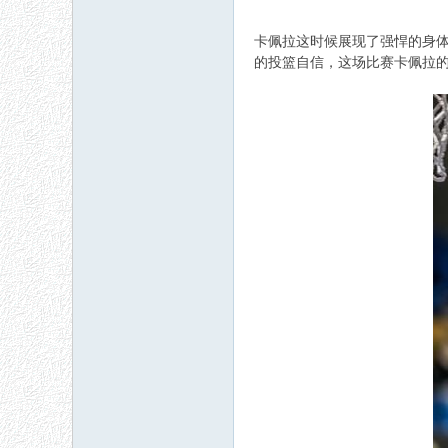
卡佩拉这时候展现了强悍的
身
的投篮自信，这场比赛卡佩拉