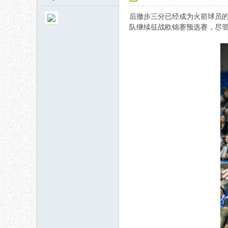
后撤步三分已经成为火箭球员
队继续征战欧锦赛预选赛，尽管
秘
网