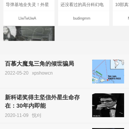
导弹基地全失灵！外星
还没看过的高分科幻电
10部
LlwTwUwA
budingmm
百慕大魔鬼三角的倾世骗局
2022-05-20
xpshowcn
尝试了各种见鬼方法却
不灵验？这就是原因！
新科诺奖得主坚信外星生命存
sskfn
在：30年内即能
2020-11-09
悦刈