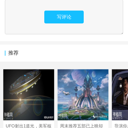
写评论
推荐
UFO射出1道光，美军核
周末推荐五部已上映却
导演你