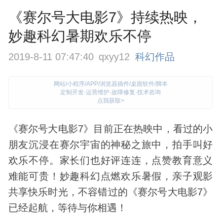
《赛尔号大电影7》持续热映，
妙趣科幻暑期欢乐不停
2019-8-11 07:47:40
qxyy12
科幻作品
网站/小程序/APP/浏览器插件/桌面软件/脚本
定制开发·运营维护·故障修复·技术咨询
点我获取>
《赛尔号大电影7》目前正在热映中，看过的小
朋友沉浸在赛尔
宇宙
的神秘之旅中，拍手叫好
欢乐不停。家长们也好评连连，点赞教育意义
难能可贵！妙趣
科幻
点燃欢乐暑假，亲子观影
共享快乐时光，不容错过的《赛尔号大电影7》
已经起航，等待与你相遇！