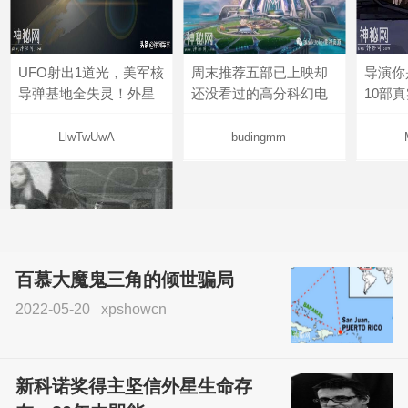
UFO射出1道光，美军核
周末推荐五部已上映却
导演你
导弹基地全失灵！外星
还没看过的高分科幻电
10部
LlwTwUwA
budingmm
百慕大魔鬼三角的倾世骗局
2022-05-20
xpshowcn
尝试了各种见鬼方法却
不灵验？这就是原因！
新科诺奖得主坚信外星生命存
sskfn