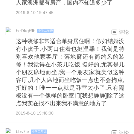
人家澳洲都有房产，国内不知道多少了
2019-8-10 19:47:45
heDkgRlb
小学二年级
评论
这种装修非常适合单身居住啊！假如结婚没
有小孩子,小两口住着也挺温馨！我倒是特
别喜欢他家客厅！落地窗还有简约风的装
修！我觉得在小茶几吃饭,挺好的,尤其是几
个朋友席地而坐,我一个朋友家就类似这种
客厅,几个人席地而坐吃饭一点也不会拘束,
挺好的！唯一一点就是卧室太小了,只有隔
板没有一个像样的卧室门[我想静静]除了这
点我实在找不出来我不满意的地方了
2019-8-10 19:48:00
bbs7te
小学二年级
评论