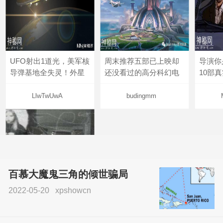
UFO射出1道光，美军核
周末推荐五部已上映却
导演你
导弹基地全失灵！外星
还没看过的高分科幻电
10部
LlwTwUwA
budingmm
百慕大魔鬼三角的倾世骗局
2022-05-20
xpshowcn
尝试了各种见鬼方法却
不灵验？这就是原因！