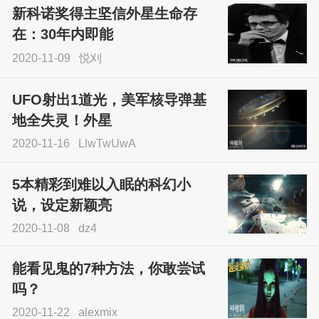
新科诺奖得主坚信外星生命存
sskfn
在：30年内即能
2020-11-09
悦刈
UFO射出1道光，美军核导弹基
地全失灵！外星
2020-11-16
LlwTwUwA
5本精彩到难以入眠的科幻小
说，设定新颖亮
2020-11-08
dz4
能看见鬼的7种方法，你敢尝试
吗？
2020-11-22
alexmix