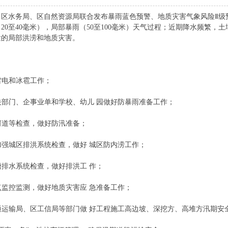
、区水务局、区自然资源局联合发布暴雨蓝色预警、
地质
灾害气象风险Ⅱ级
（20至40毫米），局部暴雨（50至100毫米）天气过程；近期降水频繁
发的局部洪涝和地质灾害。
雷电和冰雹工作；
有关部门、企事业单和学校、幼儿 园做好防暴雨准备工作；
、河道等检查，做好防汛准备；
局加强城区排洪系统检查，做好 城区防内涝工作；
塘排水系统检查，做好排洪工 作；
害点监控监测，做好地质灾害应 急准备工作；
交通运输局、区工信局等部门做 好工程施工高边坡、深挖方、高堆方汛期安