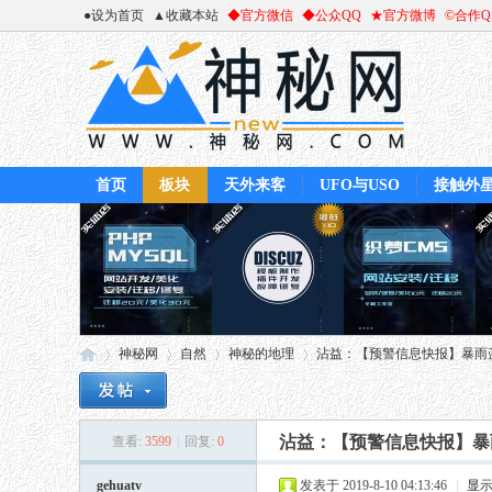
●设为首页
▲收藏本站
◆官方微信
◆公众QQ
★官方微博
©合作
首页
板块
天外来客
UFO与USO
接触外
神秘网
自然
神秘的地理
沾益：【预警信息快报】暴雨蓝
沾益：【预警信息快报】暴
查看:
3599
|
回复:
0
神
»
›
›
›
gehuatv
发表于 2019-8-10 04:13:46
|
显