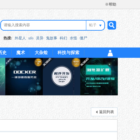
※帮助
帖子
搜
热搜:
外星人
ufo
灵异
鬼故事
科幻
水怪
僵尸
历史
魔术
大杂烩
科技与探索
索
返回列表