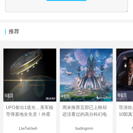
推荐
UFO射出1道光，美军核
周末推荐五部已上映却
导演你
导弹基地全失灵！外星
还没看过的高分科幻电
10部
LlwTwUwA
budingmm