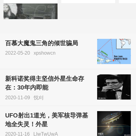
百慕大魔鬼三角的倾世骗局
2022-05-20
xpshowcn
尝试了各种见鬼方法却
不灵验？这就是原因！
新科诺奖得主坚信外星生命存
sskfn
在：30年内即能
2020-11-09
悦刈
UFO射出1道光，美军核导弹基
地全失灵！外星
2020-11-16
LlwTwUwA