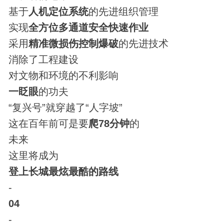
基于
人机定位系统
的先进组织管理
实现
全方位多通道安全快速作业
采用
精准微损伤控制爆破
的先进技术
消除了工程建设
对
文物
和环境的不利影响
一眨眼
的功夫
“复兴号”就穿越了“人字坡”
这在百年前可是要
爬78分钟
的
未来
这里将成为
登上长城最炫最酷的路线
-
04
-