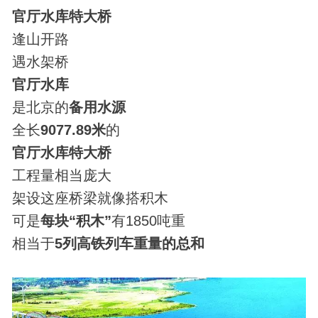
官厅水库特大桥
逢山开路
遇水架桥
官厅水库
是北京的
备用水源
全长
9077.89米
的
官厅水库特大桥
工程量相当庞大
架设这座桥梁就像搭积木
可是
每块“积木”
有1850吨重
相当于
5列高铁列车重量的总和