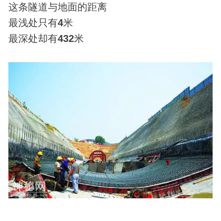
这条隧道与地面的距离
最浅处只有
4
米
最深处却有
432
米