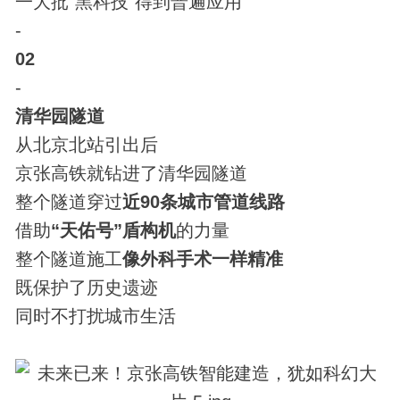
一大批“黑科技”得到普遍应用
-
02
-
清华园隧道
从北京北站引出后
京张高铁就钻进了清华园隧道
整个隧道穿过
近90条城市管道线路
借助
“天佑号”盾构机
的力量
整个隧道施工
像外科手术一样精准
既保护了历史遗迹
同时不打扰城市生活