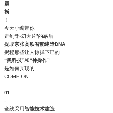
震
撼
！
今天小编带你
走到“
科幻
大片”的幕后
提取
京张高铁智能建造DNA
揭秘那些让人惊掉下巴的
“黑
科技
”
和
“神操作”
是如何实现的
COME ON！
-
01
-
全线采用
智能技术建造