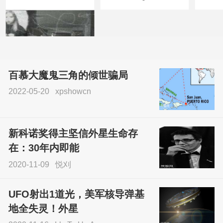
百慕大魔鬼三角的倾世骗局
2022-05-20
xpshowcn
尝试了各种见鬼方法却
不灵验？这就是原因！
新科诺奖得主坚信外星生命存
sskfn
在：30年内即能
2020-11-09
悦刈
UFO射出1道光，美军核导弹基
地全失灵！外星