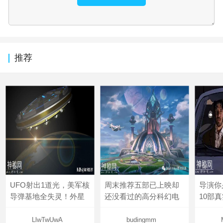
推荐
UFO射出1道光，美军核
周末推荐五部已上映却
导演你
导弹基地全失灵！外星
还没看过的高分科幻电
10部
LlwTwUwA
budingmm