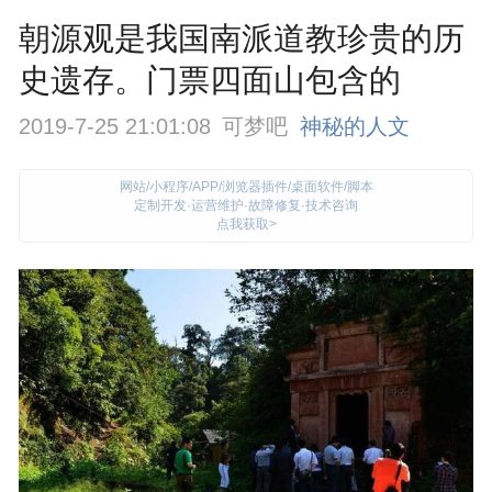
朝源观是我国南派道教珍贵的历
史遗存。门票四面山包含的
2019-7-25 21:01:08
可梦吧
神秘的人文
网站/小程序/APP/浏览器插件/桌面软件/脚本
定制开发·运营维护·故障修复·技术咨询
点我获取>