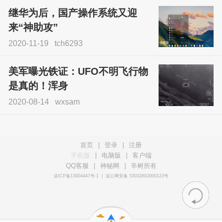
继华为后，国产操作系统又迎
来“神助攻”
2020-11-19
tch6293
美军曝光铁证：UFO不明飞行物
是真的！浑身
2020-08-14
wxsam
首页
|
登录
|
注册
手机版
|
电脑版
|
客户端
QQ客服
|
神秘网
|
辛树所有
滇ICP备13004447号-1
|
滇公网安备 53032802000123号