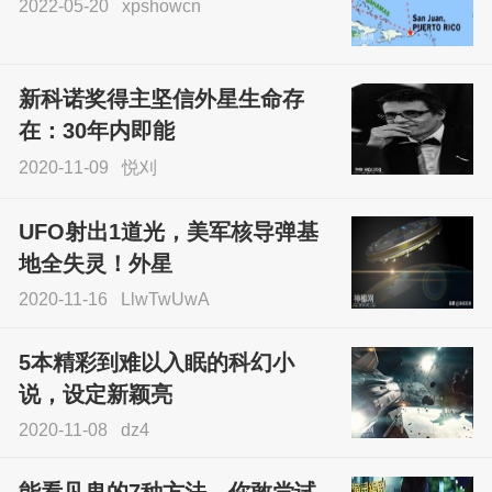
2022-05-20
xpshowcn
尝试了各种见鬼方法却
不灵验？这就是原因！
新科诺奖得主坚信外星生命存
sskfn
在：30年内即能
2020-11-09
悦刈
UFO射出1道光，美军核导弹基
地全失灵！外星
2020-11-16
LlwTwUwA
5本精彩到难以入眠的科幻小
说，设定新颖亮
2020-11-08
dz4