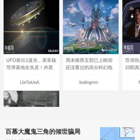
UFO射出1道光，美军核
周末推荐五部已上映却
导演你
导弹基地全失灵！外星
还没看过的高分科幻电
10部
LlwTwUwA
budingmm
百慕大魔鬼三角的倾世骗局