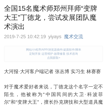
全国15名魔术师郑州拜师“变牌
大王”丁德龙，尝试发展团队魔
术演出
2019-7-25 10:42:19
yiyays
魔术交流
网站/小程序/APP/浏览器插件/桌面软件/脚本
定制开发·运营维护·故障修复·技术咨询
点我获取>
大河报·大河客户端记者 张丛博 实习生 林赛赛
对于
魔术
爱好者来说，丁德龙这个名字一定不
陌生，他被称为“中国民间的大卫·科波菲
尔”和“变牌大王”，擅长扑克牌技和大型道具魔