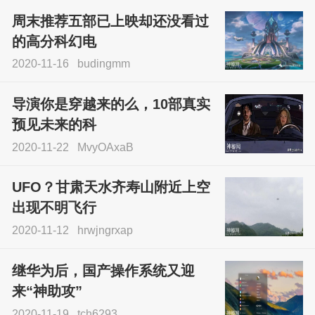
周末推荐五部已上映却还没看过
的高分科幻电
2020-11-16
budingmm
导演你是穿越来的么，10部真实
预见未来的科
2020-11-22
MvyOAxaB
UFO？甘肃天水齐寿山附近上空
出现不明飞行
2020-11-12
hrwjngrxap
继华为后，国产操作系统又迎
来“神助攻”
2020-11-19
tch6293