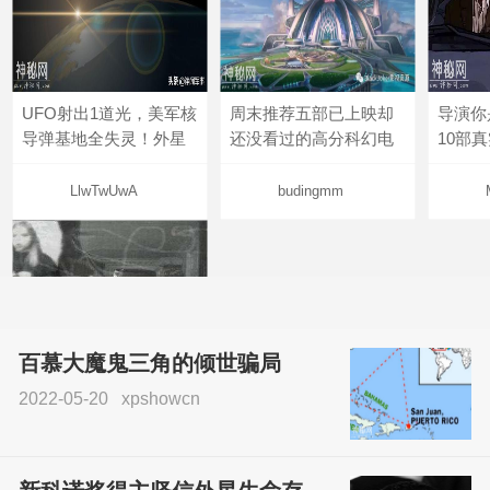
UFO射出1道光，美军核
周末推荐五部已上映却
导演你
导弹基地全失灵！外星
还没看过的高分科幻电
10部
LlwTwUwA
budingmm
百慕大魔鬼三角的倾世骗局
2022-05-20
xpshowcn
尝试了各种见鬼方法却
不灵验？这就是原因！