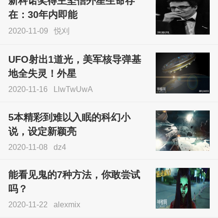
新科诺奖得主坚信外星生命存
sskfn
在：30年内即能
2020-11-09
悦刈
UFO射出1道光，美军核导弹基
地全失灵！外星
2020-11-16
LlwTwUwA
5本精彩到难以入眠的科幻小
说，设定新颖亮
2020-11-08
dz4
能看见鬼的7种方法，你敢尝试
吗？
2020-11-22
alexmix