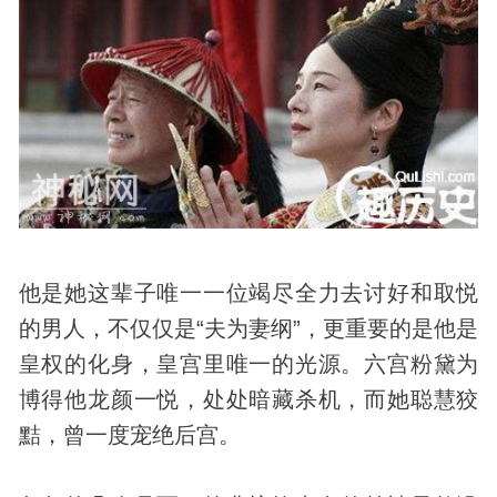
他是她这辈子唯一一位竭尽全力去讨好和取悦
的男人，不仅仅是“夫为妻纲”，更重要的是他是
皇权的化身，皇宫里唯一的光源。六宫粉黛为
博得他龙颜一悦，处处暗藏杀机，而她聪慧狡
黠，曾一度宠绝后宫。