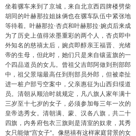
坐着骡车来到了京城，来自北京西四牌楼劈柴
胡同的叶赫那拉姐妹俩也在骡车队伍中紧张地
等待着。叶赫那拉·杏贞和叶赫那拉·婉贞后来成
为了
历史
上值得浓墨重彩的两个人，杏贞即中
外知名的慈禧太后，婉贞即醇亲王福晋、光绪
帝的生母，但此时，她们只是来自镶蓝旗的一
个四品道员的女儿。曾祖父吉郎阿做到刑部郎
中，祖父景瑞最高任到刑部员外郎，但被牵扯
进一桩户部亏空案中，父亲惠征为山西归绥道
员。清朝从顺治时就规定，凡八旗人家年满十
三岁至十七岁的女子，必须参加每三年一次的
皇帝选秀女。清朝满、蒙、汉各八旗，共二十
四旗，内务府包衣三旗则是清室的奴隶，其秀
女只能做“宫女子”。像慈禧有这样家庭背景的女