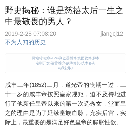
野史揭秘：谁是慈禧太后一生之
中最敬畏的男人？
2019-2-25 07:08:20
jiangcj12
不为人知的历史
网站/小程序/APP/浏览器插件/桌面软件/脚本
定制开发·运营维护·故障修复·技术咨询
点我获取>
咸丰二年(1852)二月，道光帝的丧期一过，二
十一岁的咸丰帝按照皇家规矩，迫不及待地进
行了他新任皇帝以来的第一次选秀女，堂而皇
之的理由是为了延续皇族血脉，充实后宫，实
际上，最重要的是满足好色皇帝的膨胀性欲。