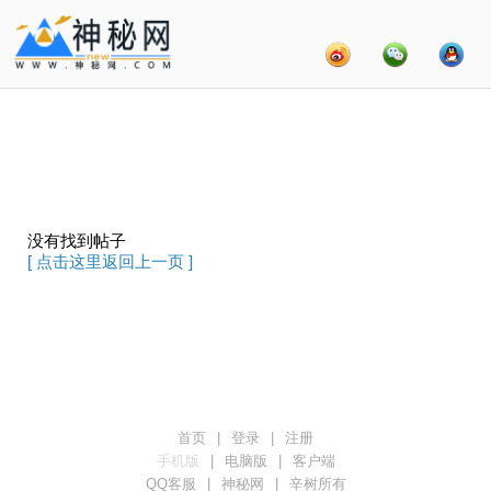
没有找到帖子
[ 点击这里返回上一页 ]
首页
|
登录
|
注册
手机版
|
电脑版
|
客户端
QQ客服
|
神秘网
|
辛树所有