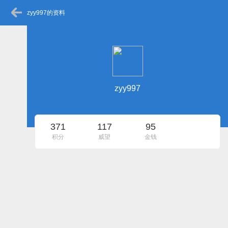
zyy997的资料
zyy997
371
117
95
积分
威望
金钱