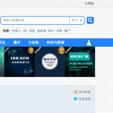
※帮助
帖子
搜
热搜:
外星人
ufo
灵异
鬼故事
科幻
水怪
僵尸
历史
魔术
大杂烩
科技与探索
索
加为好友
发送消息