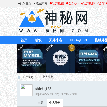
●设为首页
▲收藏本站
◆官方微信
◆公众QQ
★官方微博
©合作
首页
板块
天外来客
UFO与USO
接触外
shichg123
个人资料
shichg123
https://www.xn--cjztj18l.com/?23061
神
›
›
主题
个人资料