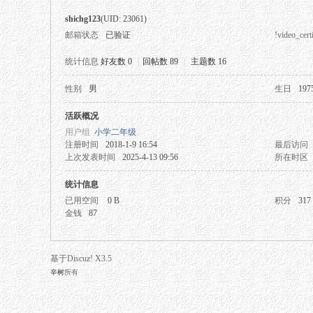
shichg123
(UID: 23061)
邮箱状态
已验证
!video_certi
统计信息
好友数 0
|
回帖数 89
|
主题数 16
性别
男
生日
197
秘
活跃概况
用户组
小学二年级
注册时间
2018-1-9 16:54
最后访问
上次发表时间
2025-4-13 09:56
所在时区
统计信息
已用空间
0 B
积分
317
金钱
87
网
基于Discuz! X3.5
辛树
所有