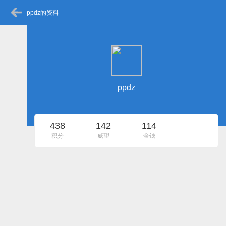
ppdz的资料
ppdz
438
142
114
积分
威望
金钱