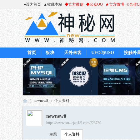
●设为首页
▲收藏本站
◆官方微信
◆公众QQ
★官方微博
©合作
首页
板块
天外来客
UFO与USO
接触外
newnew8
个人资料
newnew8
https://www.xn--cjztj18l.com/?23730
神
›
›
主题
个人资料