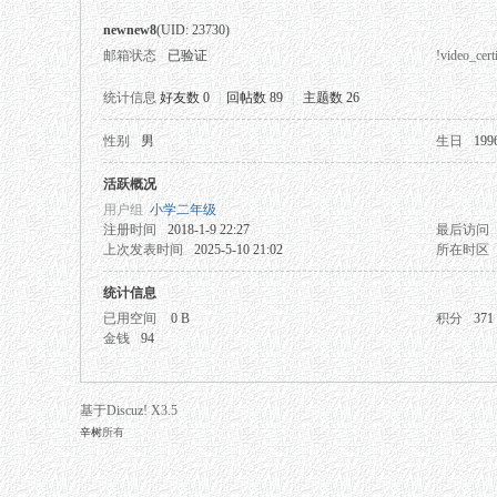
newnew8
(UID: 23730)
邮箱状态
已验证
!video_certi
统计信息
好友数 0
|
回帖数 89
|
主题数 26
性别
男
生日
199
秘
活跃概况
用户组
小学二年级
注册时间
2018-1-9 22:27
最后访问
上次发表时间
2025-5-10 21:02
所在时区
统计信息
已用空间
0 B
积分
371
金钱
94
网
基于Discuz! X3.5
辛树
所有