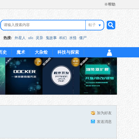
※帮助
帖子
搜
热搜:
外星人
ufo
灵异
鬼故事
科幻
水怪
僵尸
历史
魔术
大杂烩
科技与探索
索
加为好友
发送消息