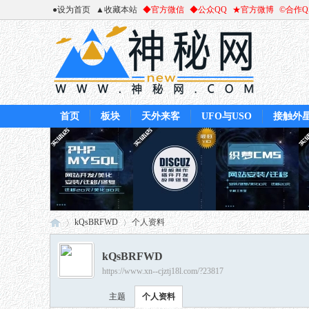
●设为首页
▲收藏本站
◆官方微信
◆公众QQ
★官方微博
©合作
首页
板块
天外来客
UFO与USO
接触外
kQsBRFWD
个人资料
kQsBRFWD
https://www.xn--cjztj18l.com/?23817
神
›
›
主题
个人资料