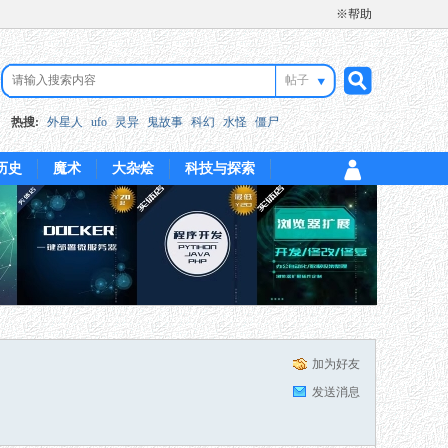
※帮助
帖子
搜
热搜:
外星人
ufo
灵异
鬼故事
科幻
水怪
僵尸
历史
魔术
大杂烩
科技与探索
索
加为好友
发送消息