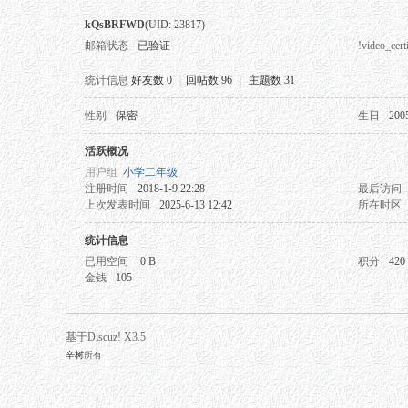
kQsBRFWD
(UID: 23817)
邮箱状态
已验证
!video_certi
统计信息
好友数 0
|
回帖数 96
|
主题数 31
性别
保密
生日
200
秘
活跃概况
用户组
小学二年级
注册时间
2018-1-9 22:28
最后访问
上次发表时间
2025-6-13 12:42
所在时区
统计信息
已用空间
0 B
积分
420
金钱
105
网
基于Discuz! X3.5
辛树
所有