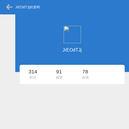
JrEOdTJj的资料
JrEOdTJj
314
91
78
积分
威望
金钱