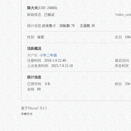
陈大夫
(UID: 24880)
邮箱状态
已验证
!video_certi
统计信息
好友数 0
|
回帖数 70
|
主题数 30
性别
保密
生日
198
秘
活跃概况
用户组
小学二年级
注册时间
2018-1-9 22:40
最后访问
上次发表时间
2025-7-9 21:18
所在时区
统计信息
已用空间
0 B
积分
356
金钱
88
网
基于Discuz! X3.5
辛树
所有