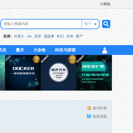
※帮助
帖子
搜
热搜:
外星人
ufo
灵异
鬼故事
科幻
水怪
僵尸
历史
魔术
大杂烩
科技与探索
索
加为好友
发送消息