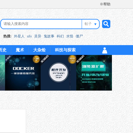
※帮助
帖子
搜
热搜:
外星人
ufo
灵异
鬼故事
科幻
水怪
僵尸
历史
魔术
大杂烩
科技与探索
索