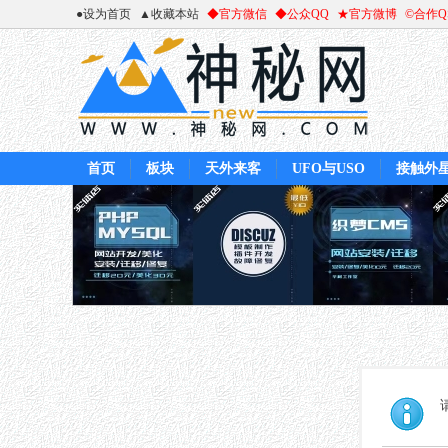
●设为首页
▲收藏本站
◆官方微信
◆公众QQ
★官方微博
©合作
首页
板块
天外来客
UFO与USO
接触外