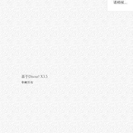
请稍候...
基于Discuz! X3.5
辛树
所有