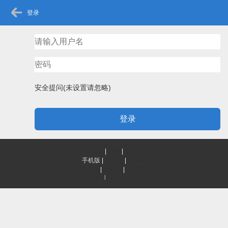
登录
安全提问(未设置请忽略)
登录
首页
|
登录
|
注册
手机版
|
电脑版
|
客户端
QQ客服
|
神秘网
|
辛树所有
滇ICP备13004447号-1
|
滇公网安备 53032802000123号