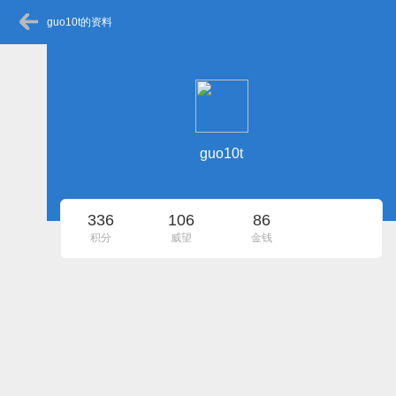
guo10t的资料
guo10t
336
106
86
积分
威望
金钱