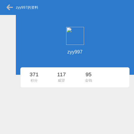
zyy997的资料
zyy997
371
117
95
积分
威望
金钱