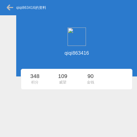
qiqi863416的资料
qiqi863416
348
109
90
积分
威望
金钱