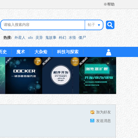
※帮助
帖子
搜
热搜:
外星人
ufo
灵异
鬼故事
科幻
水怪
僵尸
历史
魔术
大杂烩
科技与探索
索
加为好友
发送消息