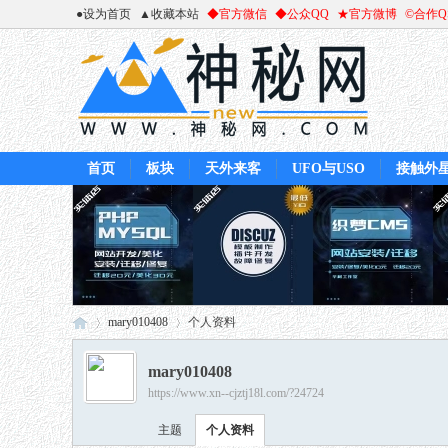
●设为首页
▲收藏本站
◆官方微信
◆公众QQ
★官方微博
©合作
首页
板块
天外来客
UFO与USO
接触外
mary010408
个人资料
mary010408
https://www.xn--cjztj18l.com/?24724
神
›
›
主题
个人资料