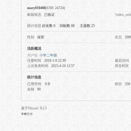
mary010408
(UID: 24724)
邮箱状态
已验证
!video_certi
统计信息
好友数 0
|
回帖数 88
|
主题数 25
性别
保密
生日
200
秘
活跃概况
用户组
小学二年级
注册时间
2018-1-9 22:39
最后访问
上次发表时间
2025-4-16 12:57
所在时区
统计信息
已用空间
0 B
积分
358
金钱
90
网
基于Discuz! X3.5
辛树
所有